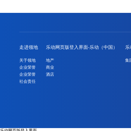
走进领地
乐动网页版登入界面-乐动（中国）
乐
关于领地
地产
集
企业荣誉
商业
企业荣誉
酒店
社会责任
乐动网页版登入界面