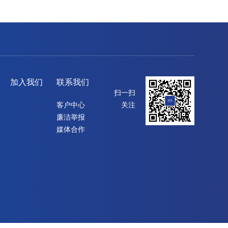
加入我们
联系我们
扫一扫
客户中心
关注
廉洁举报
媒体合作