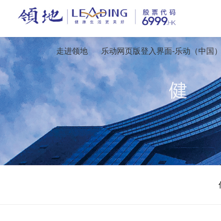
走进领地
乐动网页版登入界面-乐动（中国