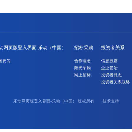
动网页版登入界面-乐动（中国）
招标采购
投资者关系
团要闻
合作理念
信息披露
阳光采购
企业管治
网上招标
投资者日志
投资者关系联络
乐动网页版登入界面-乐动（中国） 版权所有 技术支持