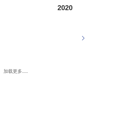
2020
加载更多.....