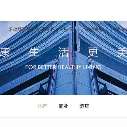
）
乐动网页版登入界面-乐动（中国）
招标采购
投资者
地产
商业
酒店