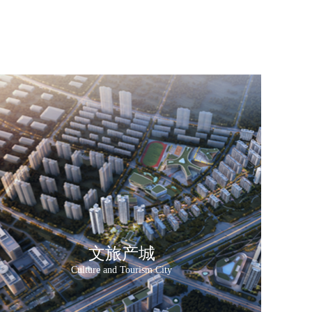
文旅产城
Culture and Tourism City