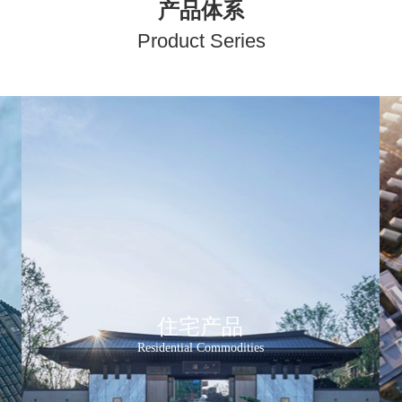
产品体系
P
roduct Series
住宅产品
Residential Commodities