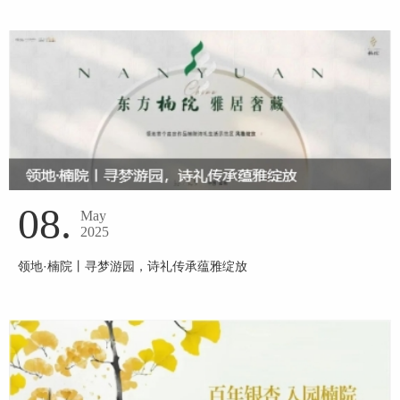
08.
May
2025
领地·楠院丨寻梦游园，诗礼传承蕴雅绽放