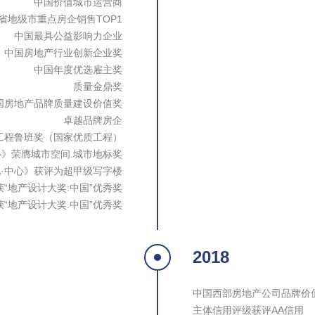
中国价值城市运营商
省地级市重点房企销售TOP1
中国最具公益影响力企业
中国房地产行业创新企业奖
中国年度优选雇主奖
质量金鼎奖
国房地产品牌质量建设价值奖
卓越品牌房企
工程鲁班奖（国家优质工程）
心》荣膺城市空间.城市地标奖
·中心》获评为超甲级写字楼
“地产设计大奖:中国”优秀奖
获“地产设计大奖.中国”优秀奖
2018
中国西部房地产公司品牌价值
主体信用评级获评AA信用