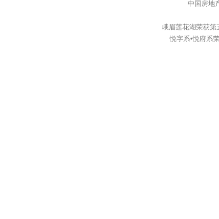
中国房地
峨眉莲花湖荣获第五
悦字系•悦府系荣获