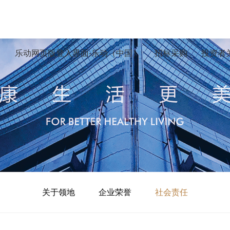
）
乐动网页版登入界面-乐动（中国）
招标采购
投资者
关于领地
企业荣誉
社会责任