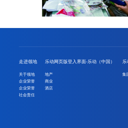
走进领地
乐动网页版登入界面-乐动（中国）
乐
关于领地
地产
集
企业荣誉
商业
企业荣誉
酒店
社会责任