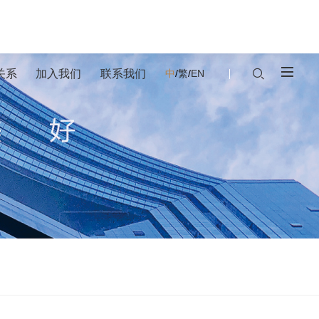
关系
加入我们
联系我们
中
/
繁
/
EN